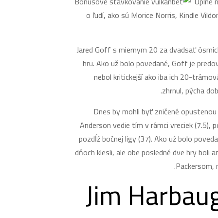
Úplne n
o ľudí, ako sú Morice Norris, Kindle Vil
Jared Goff s miernym 20 za dvadsať ôsmich
hru. Ako už bolo povedané, Goff je predov
nebol kritickejší ako iba ich 20-trám
zhrnul, pýcha dob
Dnes by mohli byť zničené opustenou ča
Anderson vedie tím v rámci vreciek (7.5),
pozdĺž bočnej ligy (37). Ako už bolo poved
dňoch klesli, ale obe posledné dve hry boli 
Packersom, n
Jim Harbaug