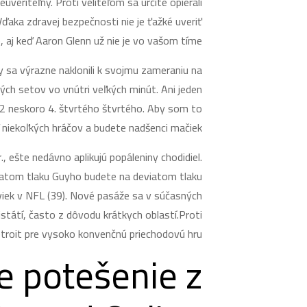
veriteľný. Proti veliteľom sa určite opierali
ďaka zdravej bezpečnosti nie je ťažké uveriť
aj keď Aaron Glenn už nie je vo vašom tíme.
 sa výrazne naklonili k svojmu zameraniu na
ých setov vo vnútri veľkých minút. Ani jeden
a 2 neskoro 4. štvrtého štvrtého. Aby som to
ľ niekoľkých hráčov a budete nadšenci mačiek.
, ešte nedávno aplikujú popáleniny chodidiel.
eviatom tlaku Guyho budete na deviatom tlaku
daviek v NFL (39). Nové pasáže sa v súčasných
istátí, často z dôvodu krátkych oblastí.Proti
roit pre vysoko konvenčnú priechodovú hru.
e potešenie z