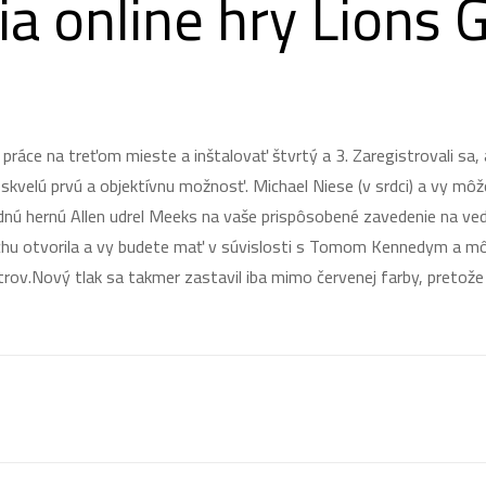
ia online hry Lions 
práce na treťom mieste a inštalovať štvrtý a 3. Zaregistrovali sa, a
skvelú prvú a objektívnu možnosť. Michael Niese (v srdci) a vy mô
rdnú hernú Allen udrel Meeks na vaše prispôsobené zavedenie na ve
ochu otvorila a vy budete mať v súvislosti s Tomom Kennedym a mô
.Nový tlak sa takmer zastavil iba mimo červenej farby, pretože š