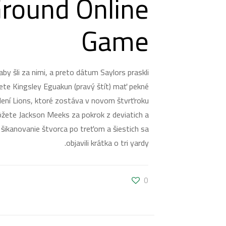
Ground Online
Game
by šli za nimi, a preto dátum Saylors praskli
žete Kingsley Eguakun (pravý štít) mať pekné
dení Lions, ktoré zostáva v novom štvrťroku
žete Jackson Meeks za pokrok z deviatich a
ikanovanie štvorca po treťom a šiestich sa
objavili krátka o tri yardy.
0