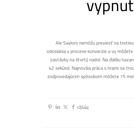
vypnut
Ale Saylors nemôžu previesť na tretinu 
odoslania v procese konverzie a vy môžete 
zastávky na štvrtý nadol. Na ďalšiu haza
42 sekúnd. Najnovšia práca s hrami sa tr
zodpovedajúcim spôsobom môžete 15 metrov
يشارك