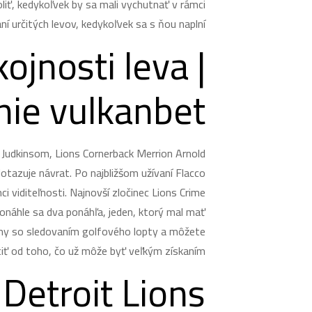
voliť, kedykoľvek by sa mali vychutnať v rámci
ní určitých levov, kedykoľvek sa s ňou naplní.
ojnosti leva |
ie vulkanbet
s Judkinsom, Lions Cornerback Merrion Arnold
otazuje návrat. Po najbližšom užívaní Flacco
i viditeľnosti. Najnovší zločinec Lions Crime
konáhle sa dva ponáhľa, jeden, ktorý mal mať
lémy so sledovaním golfového lopty a môžete
iť od toho, čo už môže byť veľkým získaním.
Detroit Lions