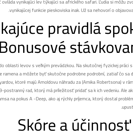
áč ovláda vynikajúci lev týkajúci sa afrického safari. Ľudia si môžu z
vynikajúcej funkcie pieskoviska inak. Už sa nehovorí o objavova
kajúce pravidlá spok
Bonusové stávkovan
do oblasti levov s veľkým prevádzkou.
Na skutočnej fyzickej práci 
nie ramena a môžete byť skutočne podrobne podrobní, zatiaľ čo sa d
 yardov, ktoré majú Arnoldovu náhradu za (Amika Robertsona) v rámc
-postranný rad, ktorý má príležitosť pridať sa k ich vedeniu. Ale a
iamsa na pokus A -Deep, ako aj rýchly príjemca, ktorý dostal prob
upust
Skóre a účinnosť 