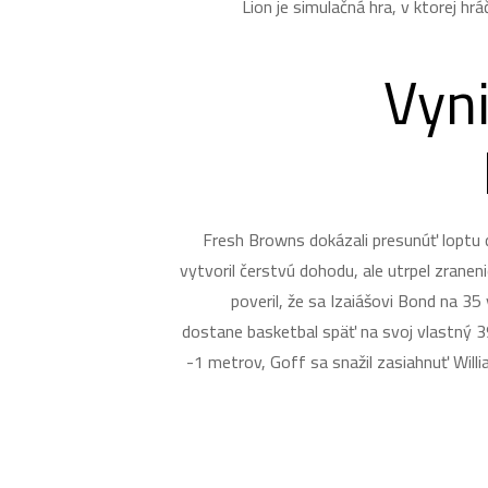
Lion je simulačná hra, v ktorej hr
Vyni
Fresh Browns dokázali presunúť loptu 
vytvoril čerstvú dohodu, ale utrpel zrane
poveril, že sa Izaiášovi Bond na 35
dostane basketbal späť na svoj vlastný 39
-1 metrov, Goff sa snažil zasiahnuť Will