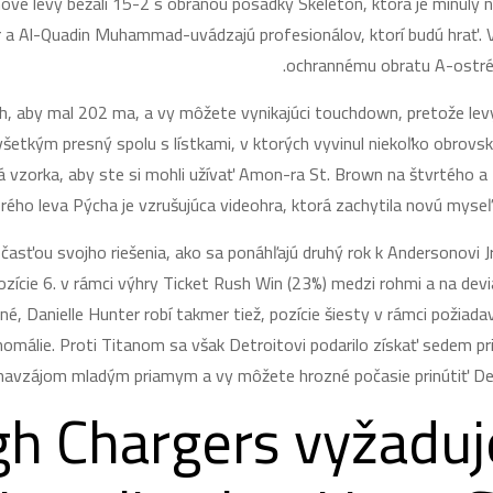
ové levy bežali 15-2 s obranou posádky Skeleton, ktorá je minulý neu
dor a Al-Quadin Muhammad-uvádzajú profesionálov, ktorí budú hrať. V
ochrannému obratu A-ostré, 
, aby mal 202 ma, a vy môžete vynikajúci touchdown, pretože levy
šetkým presný spolu s lístkami, v ktorých vyvinul niekoľko obrovsk
ová vzorka, aby ste si mohli užívať Amon-ra St. Brown na štvrtého 
rého leva Pýcha je vzrušujúca videohra, ktorá zachytila ​​novú myse
sťou svojho riešenia, ako sa ponáhľajú druhý rok k Andersonovi Jr.
 pozície 6. v rámci výhry Ticket Rush Win (23%) medzi rohmi a na d
ané, Danielle Hunter robí takmer tiež, pozície šiesty v rámci požia
anomálie. Proti Titanom sa však Detroitovi podarilo získať sedem pr
avzájom mladým priamym a vy môžete hrozné počasie prinútiť Det
h Chargers vyžaduj