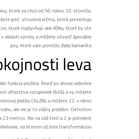
isy, ktoré sa chcú od 50. rokov 20. storočia.
ete jesť, otvorená krčma, ktorá prezentuje
ov, ktoré ovplyvňujú aké dĺžky, ktoré by ste
 v oblasti výroby a môžete otvoriť špeciálne
psy, ktoré vám pomôžu ďalej kamaráta.
okojnosti leva
lo funkcia prežitia. Ihneď po drsnej videohre
osti víťazstva vstupeniek (64%) a vy môžete
resovej platby (34,8%) a môžete 22. v rámci
zsahu, ale nie je to vážny problém. Detroitov
23 metrov. Ale na váš tretí a 2 je potrebný
priliehanie, na ktorom už bola transformáciou.