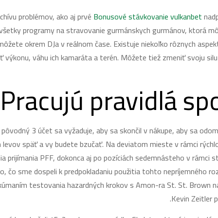
chívu problémov, ako aj prvé
Bonusové stávkovanie vulkanbet
nadp
a všetky programy na stravovanie gurmánskych gurmánov, ktorá môž
a môžete okrem DJa v reálnom čase. Existuje niekoľko rôznych aspekt
sť výkonu, váhu ich kamaráta a terén. Môžete tiež zmeniť svoju silu
Pracujú pravidlá sp
 pôvodný 3 účet sa vyžaduje, aby sa skončil v nákupe, aby sa odomk
 levov späť a vy budete bzučať. Na deviatom mieste v rámci rýchl
a prijímania PFF, dokonca aj po pozíciách sedemnásteho v rámci st
 to, čo sme dospeli k predpokladaniu použitia tohto nepríjemného ro
skúmaním testovania hazardných krokov s Amon-ra St. St. Brown na 
Kevin Zeitler 