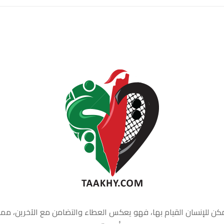
كن للإنسان القيام بها، فهو يعكس العطاء والتضامن مع الآخرين، مما يخل