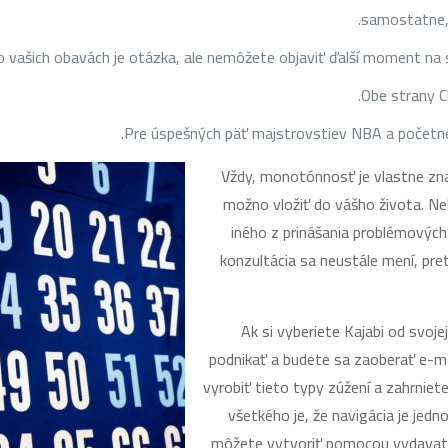
samostatne,
o vašich obavách je otázka, ale nemôžete objaviť ďalší moment na s
Obe strany C
Pre úspešných päť majstrovstiev NBA a početn
Vždy, monotónnosť je vlastne zna
možno vložiť do vášho života. N
iného z prinášania problémových
konzultácia sa neustále mení, pr
Ak si vyberiete Kajabi od svoje
podnikať a budete sa zaoberať e-
vyrobiť tieto typy zúžení a zahrniet
všetkého je, že navigácia je jed
môžete vytvoriť pomocou vydavate