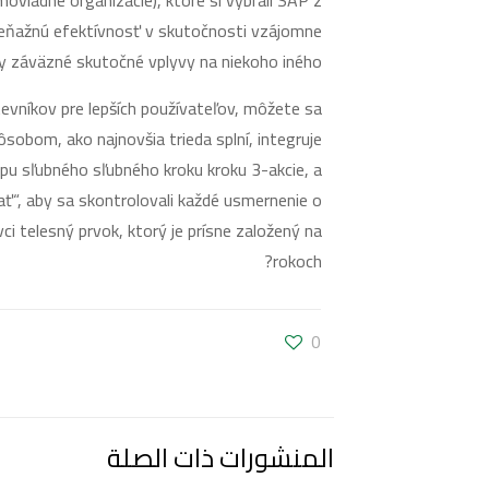
movládne organizácie), ktoré si vybrali SAP z
 peňažnú efektívnosť v skutočnosti vzájomne
y záväzné skutočné vplyvy na niekoho iného.
števníkov pre lepších používateľov, môžete sa
ôsobom, ako najnovšia trieda splní, integruje
pu sľubného sľubného kroku kroku 3-akcie, a
zať“, aby sa skontrolovali každé usmernenie o
ci telesný prvok, ktorý je prísne založený na
rokoch?
0
المنشورات ذات الصلة