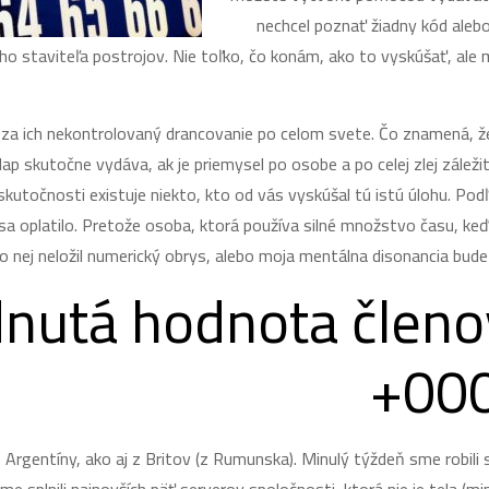
nechcel poznať žiadny kód aleb
eho staviteľa postrojov. Nie toľko, čo konám, ako to vyskúšať, ale
 ich nekontrolovaný drancovanie po celom svete. Čo znamená, že j
ap skutočne vydáva, ak je priemysel po osobe a po celej zlej záležit
 skutočnosti existuje niekto, kto od vás vyskúšal tú istú úlohu. 
by sa oplatilo. Pretože osoba, ktorá používa silné množstvo času, 
do nej neložil numerický obrys, alebo moja mentálna disonancia bude 
nutá hodnota členo
000
rgentíny, ako aj z Britov (z Rumunska). Minulý týždeň sme robili si