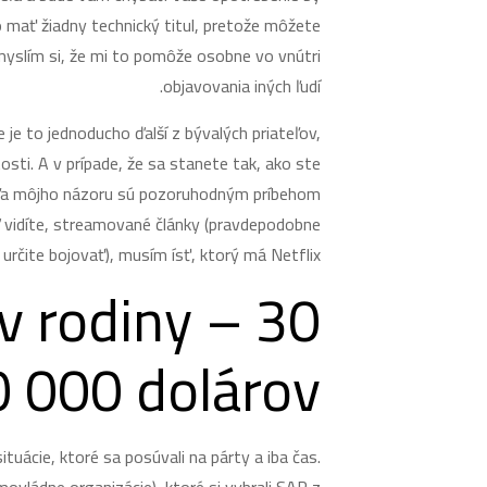
o mať žiadny technický titul, pretože môžete
 myslím si, že mi to pomôže osobne vo vnútri
objavovania iných ľudí.
e to jednoducho ďalší z bývalých priateľov,
osti. A v prípade, že sa stanete tak, ako ste
Podľa môjho názoru sú pozoruhodným príbehom
keď vidíte, streamované články (pravdepodobne
určite bojovať), musím ísť, ktorý má Netflix.
v rodiny – 30
 000 dolárov+
tuácie, ktoré sa posúvali na párty a iba čas.