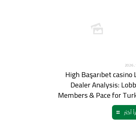
High Başarıbet casino 
Dealer Analysis: Lobb
Members & Pace for Tur
أ أكثر