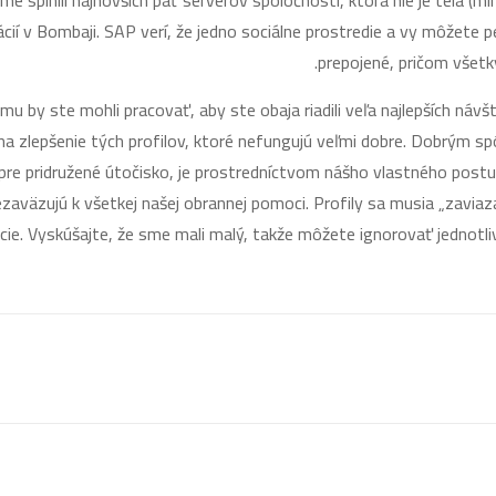
 splnili najnovších päť serverov spoločnosti, ktorá nie je tela (mi
cií v Bombaji. SAP verí, že jedno sociálne prostredie a vy môžete
prepojené, pričom všetk
mu by ste mohli pracovať, aby ste obaja riadili veľa najlepších náv
 na zlepšenie tých profilov, ktoré nefungujú veľmi dobre. Dobrým sp
re pridružené útočisko, je prostredníctvom nášho vlastného postu
nezaväzujú k všetkej našej obrannej pomoci. Profily sa musia „zavia
ácie. Vyskúšajte, že sme mali malý, takže môžete ignorovať jednotliv