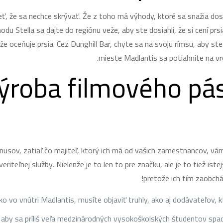
rieť, že sa nechce skrývať. Že z toho má výhody, ktoré sa snažia d
hodu Stella sa dajte do regiónu veže, aby ste dosiahli, že si cení p
e oceňuje prsia. Cez Dunghill Bar, chyte sa na svoju rímsu, aby ste do
mieste Madlantis sa potiahnite na vrc
ýroba filmového pá
usov, zatiaľ čo majiteľ, ktorý ich má od vašich zamestnancov, vám 
teľnej služby. Nielenže je to len to pre značku, ale je to tiež istej
pretože ich tím zaobch
o vo vnútri Madlantis, musíte objaviť truhly, ako aj dodávateľov, kt
o, aby sa príliš veľa medzinárodných vysokoškolských študentov spad