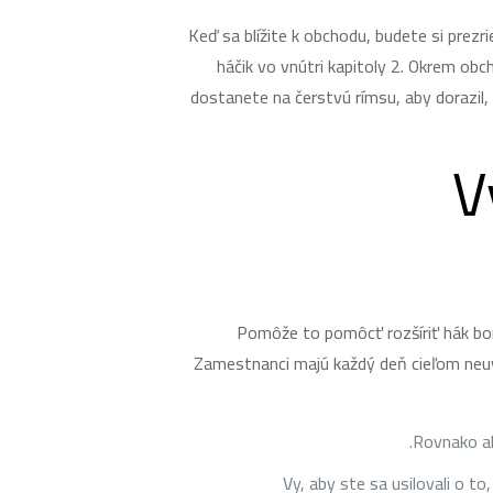
Keď sa blížite k obchodu, budete si prez
háčik vo vnútri kapitoly 2. Okrem obc
dostanete na čerstvú rímsu, aby dorazil, ž
V
Pomôže to pomôcť rozšíriť hák bon
Zamestnanci majú každý deň cieľom neuveri
Rovnako ak
Vy, aby ste sa usilovali o t