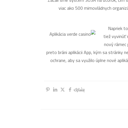
Začali sme systém SOSA na utorok, čím sme
viac ako 500 mimovládnych organizá
Napriek to
tiež vyvinúť
nový rámec p
preto bráni aplikácii App, kým sa stránky 
ochrane, aby sa využilo úplne nové aplik
يشارك