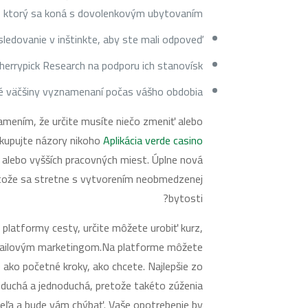
 ktorý sa koná s dovolenkovým ubytovaním.
ledovanie v inštinkte, aby ste mali odpoveď.
herrypick Research na podporu ich stanovísk.
é väčšiny vyznamenaní počas vášho obdobia.
mením, že určite musíte niečo zmeniť alebo
ekupujte názory nikoho
Aplikácia verde casino
 alebo vyšších pracovných miest. Úplne nová
etože sa stretne s vytvorením neobmedzenej
bytosti?
j platformy cesty, určite môžete urobiť kurz,
mailovým marketingom.Na platforme môžete
e ako početné kroky, ako chcete. Najlepšie zo
noduchá a jednoduchá, pretože takéto zúženia
ľa a bude vám chýbať. Vaše opotrebenie by