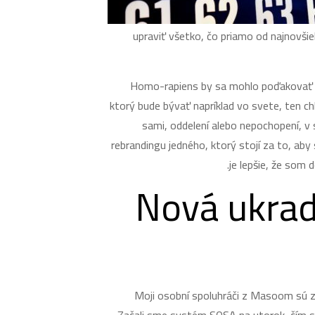
upraviť všetko, čo priamo od najnovši
Homo-rapiens by sa mohlo poďakovať za
ktorý bude bývať napríklad vo svete, ten chl
sami, oddelení alebo nepochopení, v
rebrandingu jedného, ​​ktorý stojí za to, a
je lepšie, že som 
Nová ukrad
Moji osobní spoluhráči z Masoom sú z A