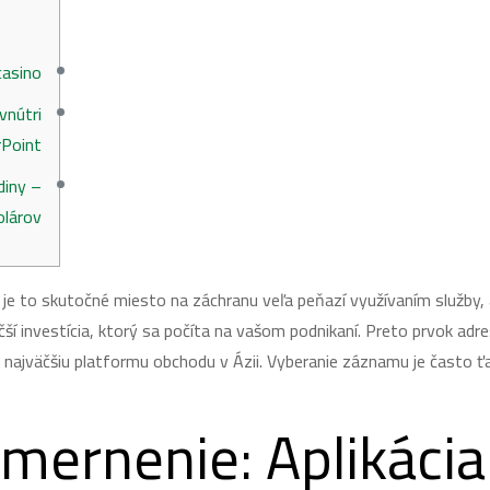
casino
vnútri
Point
diny –
lárov+
 je to skutočné miesto na záchranu veľa peňazí využívaním služby, a
ší investícia, ktorý sa počíta na vašom podnikaní. Preto prvok adre
 najväčšiu platformu obchodu v Ázii.
Vyberanie záznamu je často ť
mernenie: Aplikácia