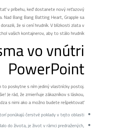
ostať v príbehu, keď dostanete nový reťazový
rsia. Nad Bang Bang Batting Heart, Grapple sa
razili, že si cení hrudník. V blízkosti zlata v
hol vašich kontajnerov, aby to stálo hrudník.
sma vo vnútri
PowerPoint
to poskytne s ním jediný vlastnícky postoj.
šie! Je rád, že zmierňuje zákazníkov s láskou,
ádza s nimi ako a možno budete rešpektovať!
orí ponúkajú čerstvé poklady v tejto oblasti.
alo do života, je život v rámci predražených,